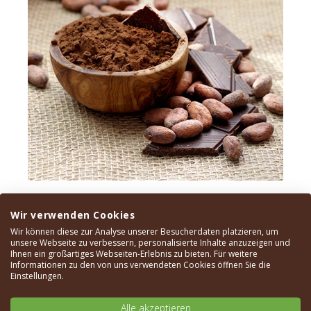
Kakao
Wir verwenden Cookies
Wir können diese zur Analyse unserer Besucherdaten platzieren, um
Erfahre mehr über die Herkunft und den Anbau
unsere Webseite zu verbessern, personalisierte Inhalte anzuzeigen und
Ihnen ein großartiges Webseiten-Erlebnis zu bieten. Für weitere
des Kakaos von MAKRi.
Informationen zu den von uns verwendeten Cookies öffnen Sie die
Einstellungen.
Mehr erfahren
Alle akzeptieren